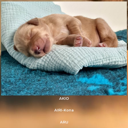
AKIO
AIRI-Kona
ARU