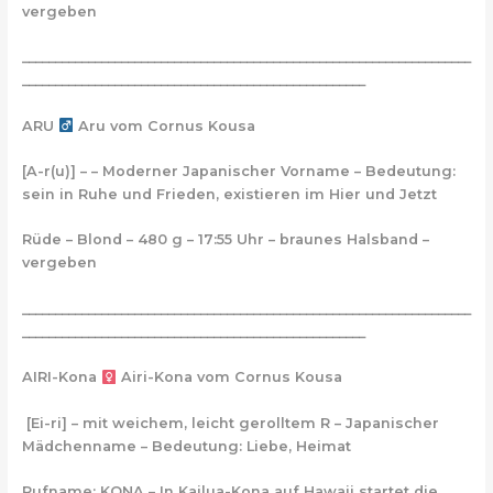
vergeben
____________________________________________________________________
____________________________________________________
ARU
Aru vom Cornus Kousa
[A-r(u)]
– – Moderner Japanischer Vorname – Bedeutung:
sein in Ruhe und Frieden, existieren im Hier und Jetzt
Rüde – Blond – 480 g – 17:55 Uhr – braunes Halsband –
vergeben
____________________________________________________________________
____________________________________________________
AIRI-Kona
Airi-Kona vom Cornus Kousa
[Ei-ri]
– mit weichem, leicht gerolltem R – Japanischer
Mädchenname – Bedeutung: Liebe, Heimat
Rufname: KONA – In Kailua-Kona auf Hawaii startet die