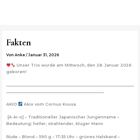
Zum
Post
MAI
Inhalt
navigation
ME
springen
Fakten
Von
Anke
/
Januar 31, 2026
Unser Trio wurde am Mittwoch, den 28. Januar 2026
geboren!
____________________________________________________________________
____________________________________________________
AKIO
Akio vom Cornus Kousa
[A-ki-o]
– Traditioneller Japanischer Jungenname –
Bedeutung: heller, strahlender, kluger Mann
Rüde – Blond – 590 g – 17:35 Uhr – grünes Halsband –